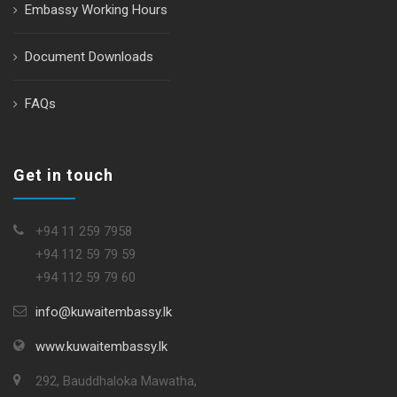
Embassy Working Hours
Document Downloads
FAQs
Get in touch
+94 11 259 7958
+94 112 59 79 59
+94 112 59 79 60
info@kuwaitembassy.lk
www.kuwaitembassy.lk
292, Bauddhaloka Mawatha,