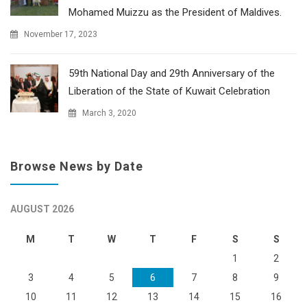
Mohamed Muizzu as the President of Maldives.
November 17, 2023
59th National Day and 29th Anniversary of the
Liberation of the State of Kuwait Celebration
March 3, 2020
Browse News by Date
AUGUST 2026
M
T
W
T
F
S
S
1
2
3
4
5
6
7
8
9
10
11
12
13
14
15
16