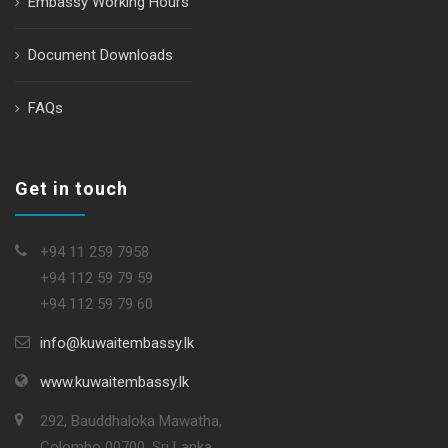
Embassy Working Hours
Document Downloads
FAQs
Get in touch
+94 11 259 7958
+94 112 59 79 59
+94 112 59 79 60
info@kuwaitembassy.lk
www.kuwaitembassy.lk
292, Bauddhaloka Mawatha,
Colombo 00700, Sri Lanka.