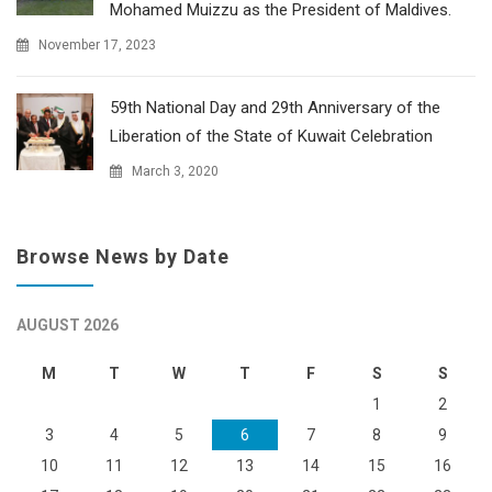
Mohamed Muizzu as the President of Maldives.
November 17, 2023
59th National Day and 29th Anniversary of the
Liberation of the State of Kuwait Celebration
March 3, 2020
Browse News by Date
AUGUST 2026
M
T
W
T
F
S
S
1
2
3
4
5
6
7
8
9
10
11
12
13
14
15
16